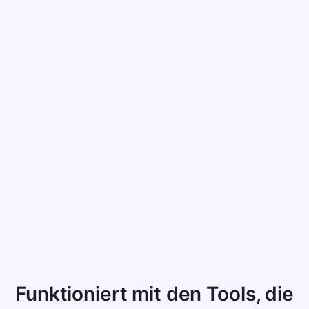
Klare Berichte und Einblicke
Sehen Sie, wer angerufen hat, warum und was
passiert ist. Tägliche Zusammenfassungen und
wöchentliche Trends, kein Rätselraten.
Funktioniert mit den Tools, die