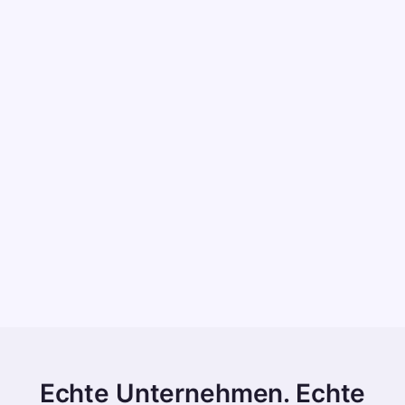
mit transparenten Datenpraktiken und einem
Auftragsverarbeitungsvertrag (AVV) auf Wunsch.
Ende-zu-Ende verschlüsselt
Alle Daten sind bei der Übertragung (TLS 1.3) und im
Ruhezustand (AES-256) verschlüsselt – bei jedem
Schritt geschützt.
Echte Unternehmen. Echte