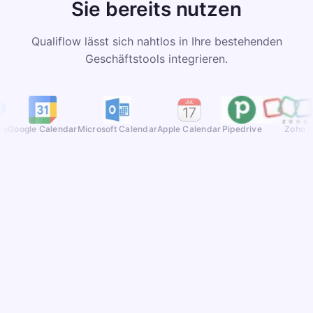
Sie bereits nutzen
Qualiflow lässt sich nahtlos in Ihre bestehenden
Geschäftstools integrieren.
oogle Calendar
Microsoft Calendar
Apple Calendar
Pipedrive
Zoho
Ihre Daten bleiben in Europa
Datenschutz ist bei einem Telefonassistenten
entscheidend. Deshalb läuft bei Qualiflow alles in der
EU – nach deutschem und europäischem Recht.