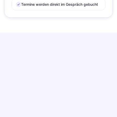
Termine werden direkt im Gespräch gebucht
Klingt wie Ihre beste
Empfangskraft, nicht wie ein
Telefonmenü
Qualiflow nutzt eine natürliche Stimme mit echter
Sprachmelodie und konversationellem Ton. Anrufer